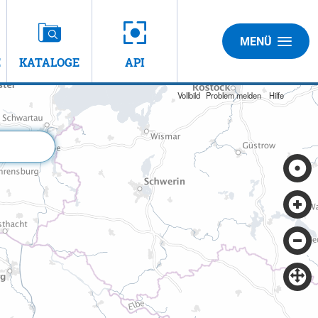
MENÜ
E
KATALOGE
API