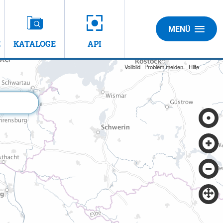
MENÜ
E
KATALOGE
API