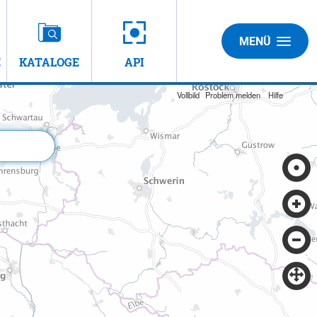
MENÜ
E
KATALOGE
API