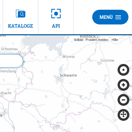
MENÜ
E
KATALOGE
API