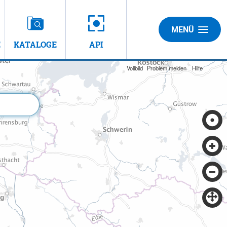
MENÜ
E
KATALOGE
API