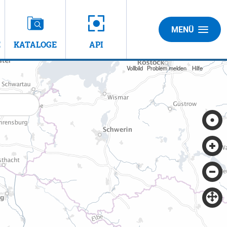
MENÜ
E
KATALOGE
API