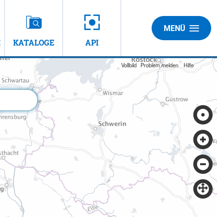
MENÜ
E
KATALOGE
API