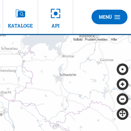
MENÜ
E
KATALOGE
API