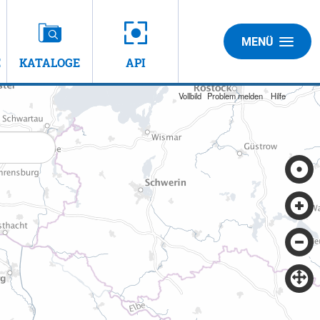
MENÜ
E
KATALOGE
API