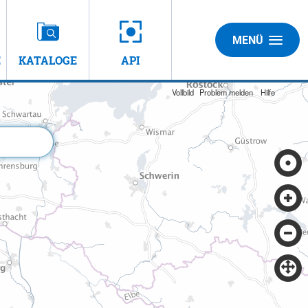
MENÜ
E
KATALOGE
API