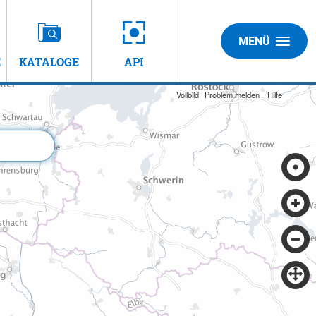
MENÜ
E
KATALOGE
API