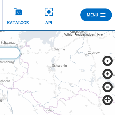
MENÜ
E
KATALOGE
API