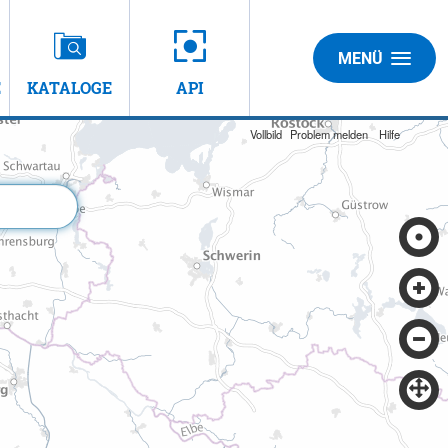
MENÜ
E
KATALOGE
API