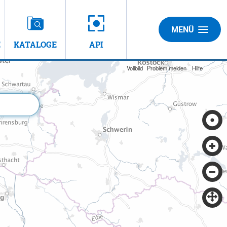
MENÜ
E
KATALOGE
API