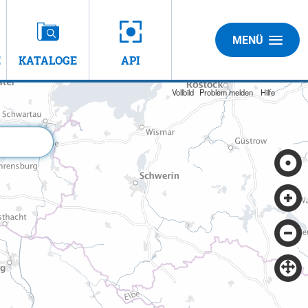
MENÜ
E
KATALOGE
API