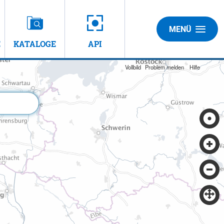
MENÜ
E
KATALOGE
API