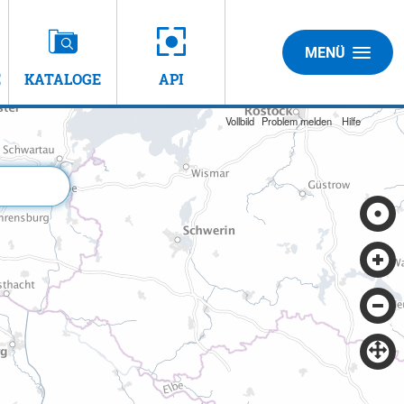
MENÜ
E
KATALOGE
API