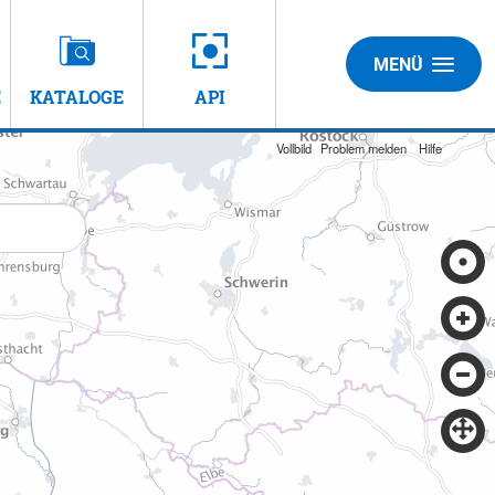
MENÜ
E
KATALOGE
API