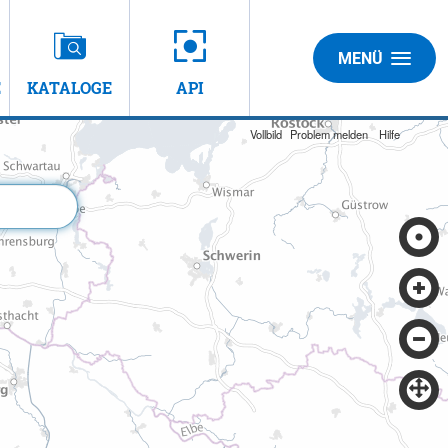
MENÜ
E
KATALOGE
API