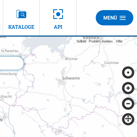
MENÜ
E
KATALOGE
API