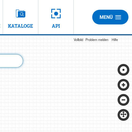
MENÜ
E
KATALOGE
API