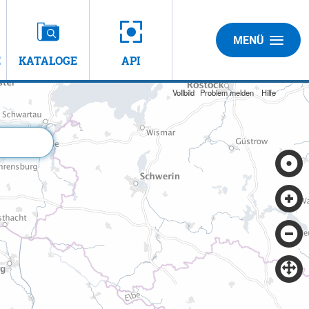
MENÜ
E
KATALOGE
API