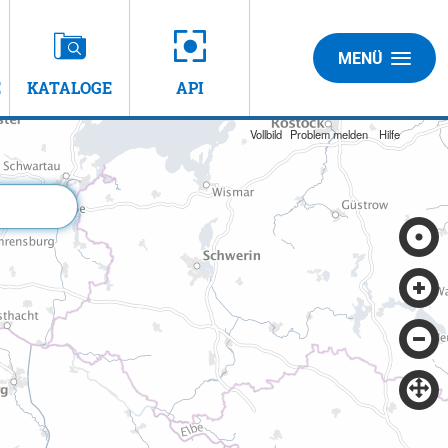
MENÜ
E
KATALOGE
API