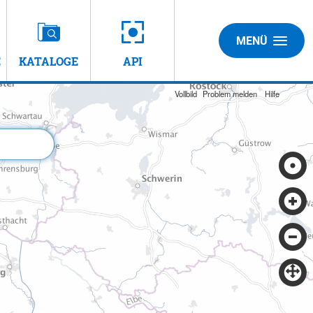
MENÜ
E
KATALOGE
API