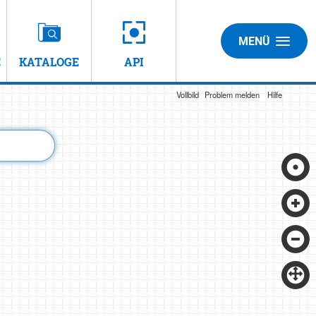
MENÜ
E
KATALOGE
API