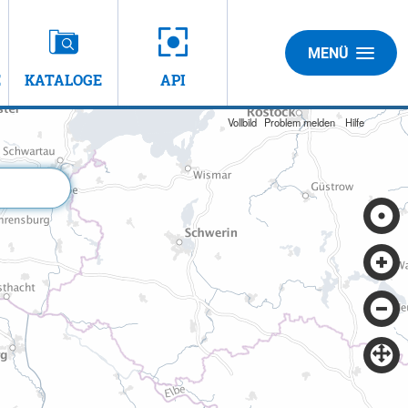
MENÜ
E
KATALOGE
API