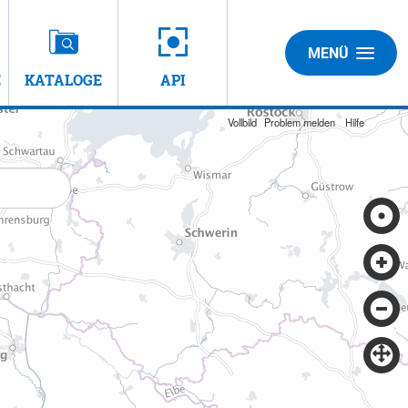
MENÜ
E
KATALOGE
API