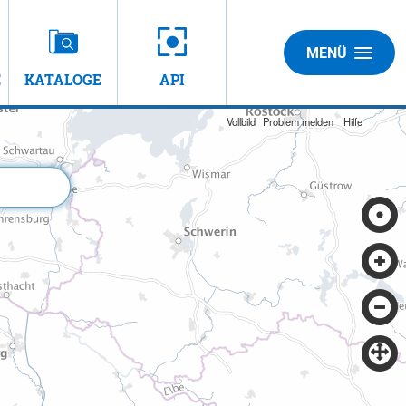
MENÜ
E
KATALOGE
API