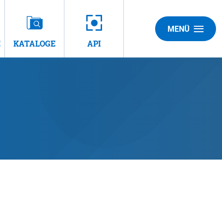
MENÜ
E
KATALOGE
API