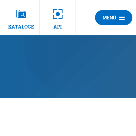
MENÜ
E
KATALOGE
API