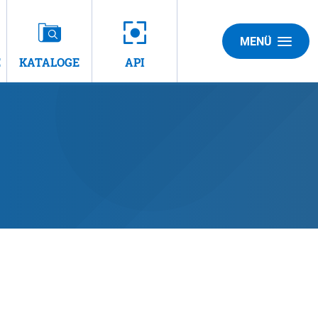
MENÜ
E
KATALOGE
API