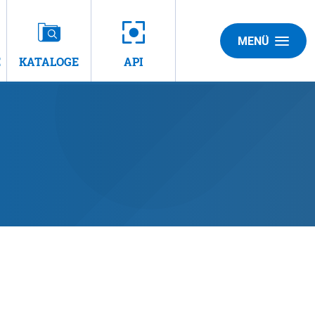
MENÜ
E
KATALOGE
API