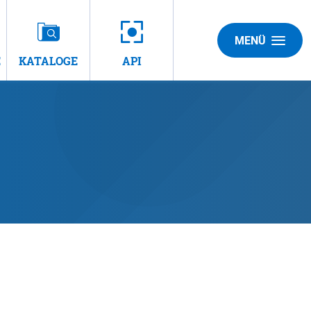
MENÜ
E
KATALOGE
API