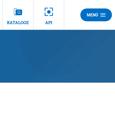
MENÜ
E
KATALOGE
API