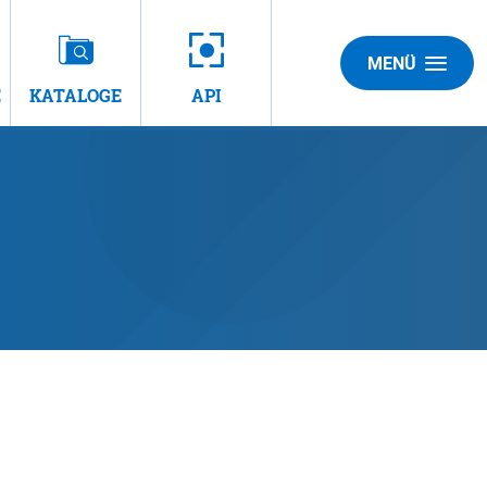
MENÜ
E
KATALOGE
API