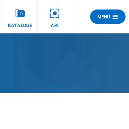
MENÜ
E
KATALOGE
API