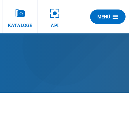
MENÜ
E
KATALOGE
API