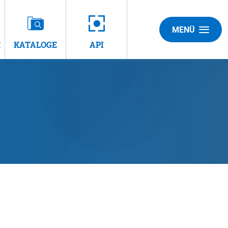
MENÜ
E
KATALOGE
API