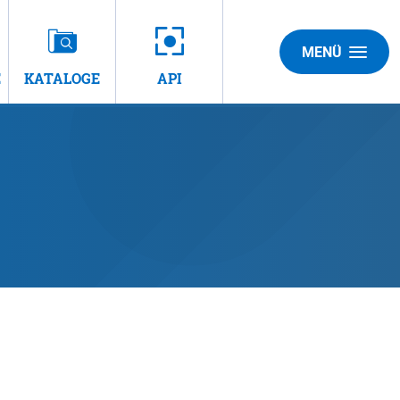
MENÜ
E
KATALOGE
API