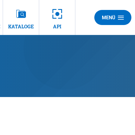
MENÜ
E
KATALOGE
API