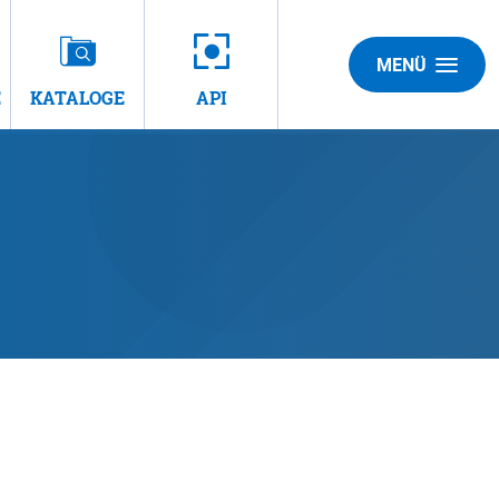
MENÜ
E
KATALOGE
API