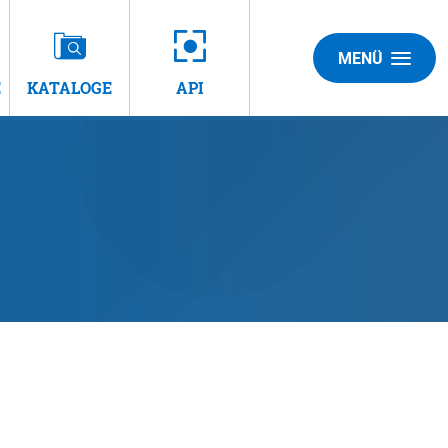
MENÜ
E
KATALOGE
API