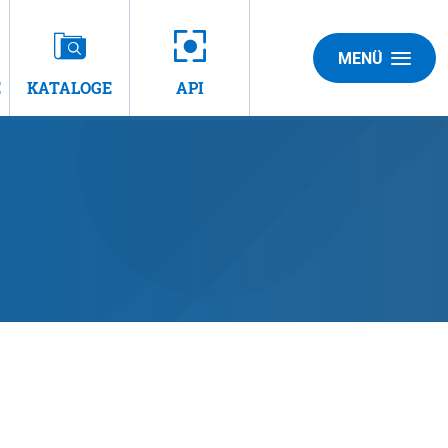
MENÜ
E
KATALOGE
API