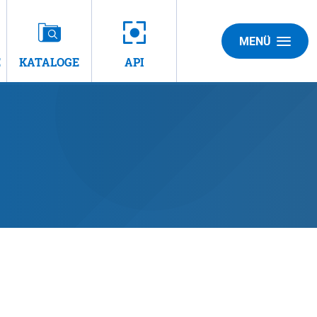
MENÜ
E
KATALOGE
API