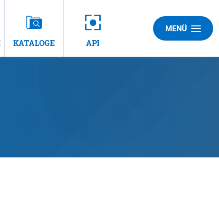
MENÜ
E
KATALOGE
API