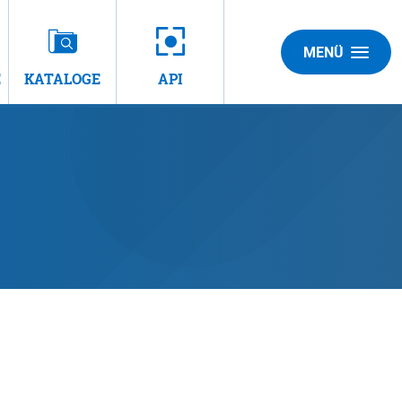
MENÜ
E
KATALOGE
API