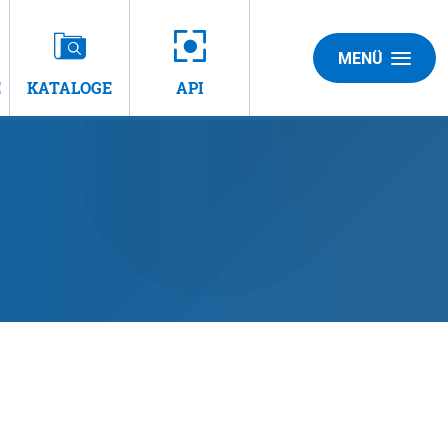
MENÜ
E
KATALOGE
API