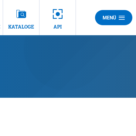
MENÜ
E
KATALOGE
API