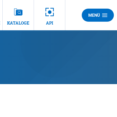
MENÜ
E
KATALOGE
API