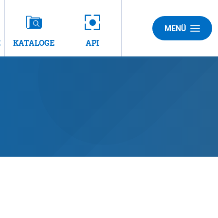
MENÜ
E
KATALOGE
API